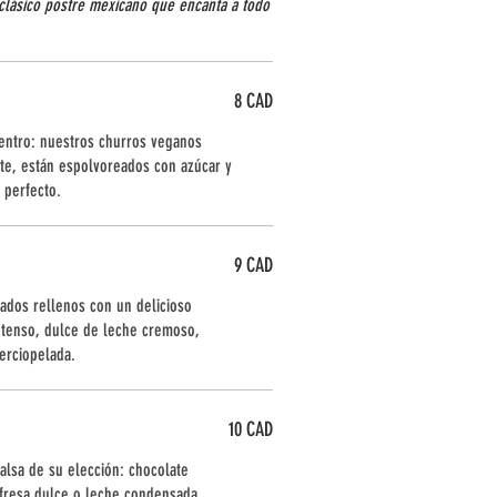
clásico postre mexicano que encanta a todo
8 CAD
dentro: nuestros churros veganos
te, están espolvoreados con azúcar y
 perfecto.
9 CAD
rados rellenos con un delicioso
intenso, dulce de leche cremoso,
erciopelada.
10 CAD
alsa de su elección: chocolate
 fresa dulce o leche condensada