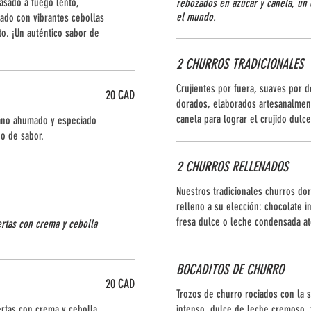
sado a fuego lento,
rebozados en azúcar y canela, un 
el mundo.
ado con vibrantes cebollas
to. ¡Un auténtico sabor de
2 CHURROS TRADICIONALES
Crujientes por fuera, suaves por 
20 CAD
dorados, elaborados artesanalmen
canela para lograr el crujido dulce
gano ahumado y especiado
no de sabor.
2 CHURROS RELLENADOS
Nuestros tradicionales churros do
relleno a su elección: chocolate 
fresa dulce o leche condensada at
ertas con crema y cebolla
BOCADITOS DE CHURRO
20 CAD
Trozos de churro rociados con la s
ertas con crema y cebolla
intenso, dulce de leche cremoso,