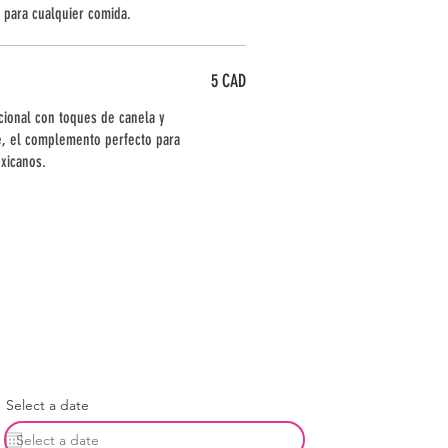
a para cualquier comida.
5 CAD
cional con toques de canela y
te, el complemento perfecto para
exicanos.
Select a date