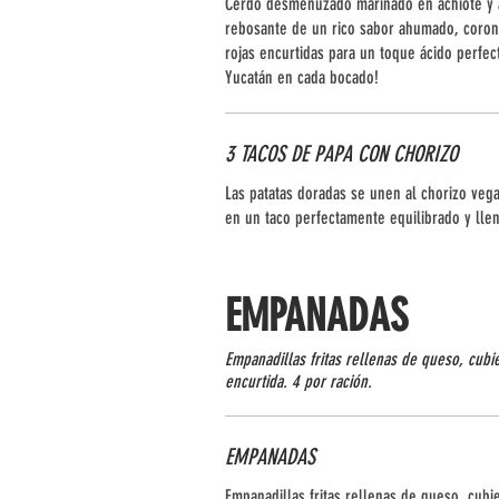
Cerdo desmenuzado marinado en achiote y a
rebosante de un rico sabor ahumado, coron
rojas encurtidas para un toque ácido perfec
Yucatán en cada bocado!
3 TACOS DE PAPA CON CHORIZO
Las patatas doradas se unen al chorizo ve
en un taco perfectamente equilibrado y lle
EMPANADAS
Empanadillas fritas rellenas de queso, cubi
encurtida. 4 por ración.
EMPANADAS
Empanadillas fritas rellenas de queso, cubi