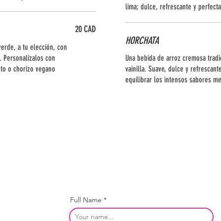
lima; dulce, refrescante y perfect
20 CAD
HORCHATA
verde, a tu elección, con
o. Personalízalos con
Una bebida de arroz cremosa tradi
ento o chorizo vegano
vainilla. Suave, dulce y refrescan
equilibrar los intensos sabores m
Full Name