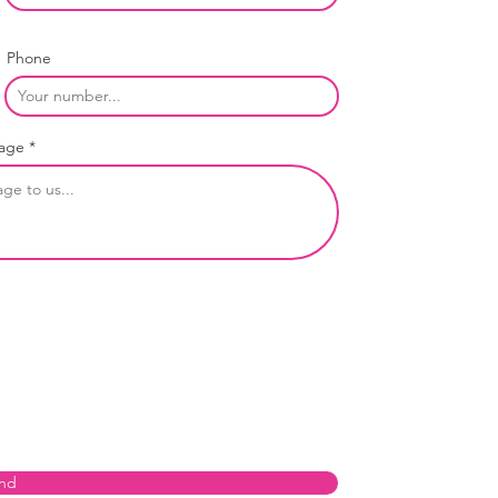
Phone
age
nd