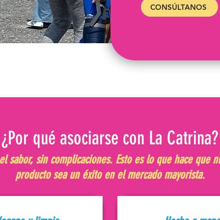
CONSÚLTANOS
¿Por qué asociarse con La Catrina?
el sabor, sin complicaciones. Esto es lo que hace que n
producto sea un éxito en el mercado mayorista.