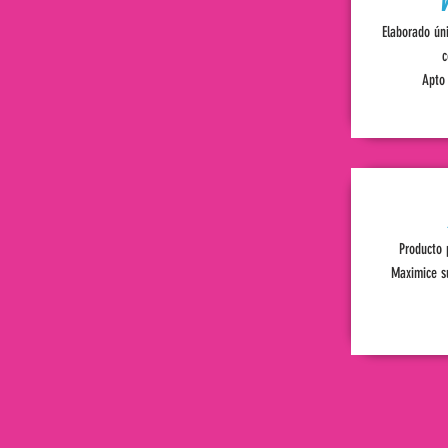
V
Elaborado ún
c
Apto 
Producto 
Maximice su