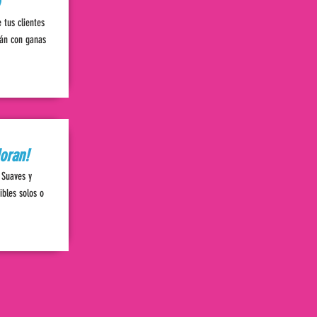
 tus clientes
rán con ganas
doran!
 Suaves y
ibles solos o