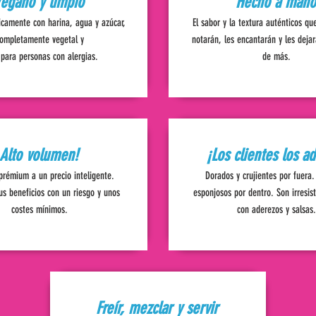
egano y limpio
Hecho a mano
icamente con harina, agua y azúcar,
El sabor y la textura auténticos que
ompletamente vegetal y
notarán, les encantarán y les deja
para personas con alergias.
de más.
Alto volumen!
¡Los clientes los a
prémium a un precio inteligente.
Dorados y crujientes por fuera.
s beneficios con un riesgo y unos
esponjosos por dentro. Son irresist
costes mínimos.
con aderezos y salsas.
Freír, mezclar y servir