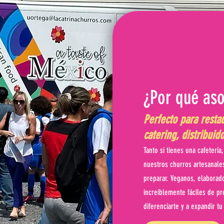
¿Por qué aso
Perfecto para resta
catering, distribui
Tanto si tienes una cafetería
nuestros churros artesanales
preparar. Veganos, elaborado
increíblemente fáciles de pr
diferenciarte y a expandir tu