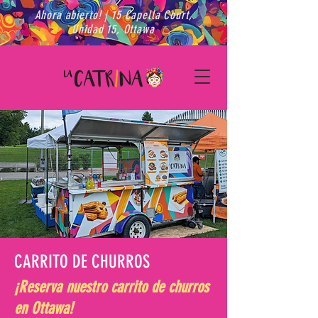
Ahora abierto! | 15 Capella Court,
Unidad 15, Ottawa
CARRITO DE CHURROS
¡Reserva nuestro carrito de churros
en Ottawa!