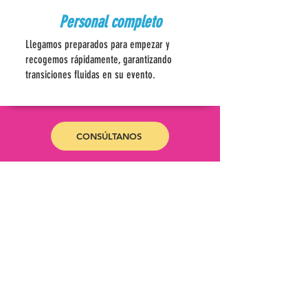
Personal completo
Llegamos preparados para empezar y
recogemos rápidamente, garantizando
transiciones fluidas en su evento.
CONSÚLTANOS
Ponte en contacto
HORAS
Lunes a viernes:
9:00 a. m. a 9:00 p. m.
Sábado:
9:00 - 22:00
Domingo:
9:00 a. m. – 8:00 p. m.
UBICACIÓN